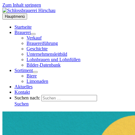
Zum Inhalt springen
Hauptmenü
Startseite
Brauerei
Verkauf
Brauereiführung
Geschichte
Unternehmensleitbild
Lohnbrauen und Lohnfüllen
Bilder-Datenbank
Sortiment
Biere
Limonaden
Aktuelles
Kontakt
Suchen nach:
Suchen